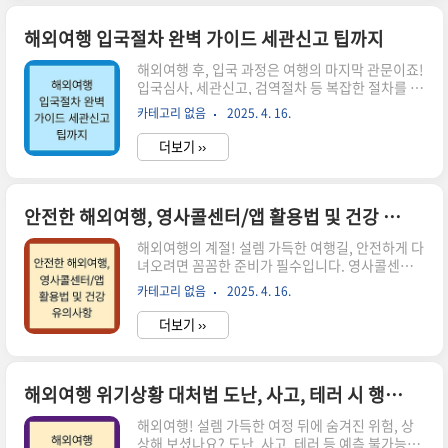
몸의 변화에 예민하게 반응해야 합니다. 다음 증상
발현 시 즉시 의료기관으로 직행! 전문가의 도움을
해외여행 입국절차 완벽 가이드 세관신고 팁까지
받는 것이 최선입니다.주요 증상 발열 (37.5도 이
해외여행 후, 입국 과정은 여행의 마지막 관문이죠!
상): 뎅기열, 말라리아, 황열병?! 모두 가능합니다.
입국심사, 세관신고, 검역절차 등 복잡한 절차를 미
특히 말라리아는 치료 시기를 놓치면 정말 위험해
리 파악하고 준비한다면, 귀국길의 스트레스를 줄
요! 여행 지역, 증상 발현 시기 등 정확한 정보는 필
카테고리 없음
2025. 4. 16.
이고 편안하게 마무리할 수 있습니다. 이 가이드에
수입니다. 의료진과 꼼꼼하게 상의하세요. 호흡..
서는 해외여행 입국 시 알아야 할 필수 정보들을 총
더보기 ››
정리하여 여러분의 순조로운 입국을 도와드리겠습
니다. 면세 범위, 세관신고 팁, 그리고 검역 정보까
지 꼼꼼하게 확인하세요!1. 비행기 안에서 미리 준
비하세요!: 입국서류 작성 완벽 가이드여행의 설렘
안전한 해외여행, 영사콜센터/앱 활용법 및 건강 유의사항
을 뒤로하고 돌아오는 비행기 안, 입국 수속 준비로
해외여행의 계절! 설렘 가득한 여행길, 안전하게 다
바빠지기 전 잠깐의 여유를 활용해 필수 서류들을
녀오려면 꼼꼼한 준비가 필수입니다. 영사콜센터,
미리 작성해 두는 센스! 어떠세요? 시간도 절약하
'해외안전여행' 앱 활용법, 현지에서의 건강 유의사
고 마음도 편안해지는 효과를 누릴 수 있답니다.필
카테고리 없음
2025. 4. 16.
항까지 챙겨 걱정 없이 떠나세요! 안전하고 건강한
수 서류 2가지, 꼼꼼히 체크! 건강상태 질문서: 콜
해외여행 을 위한 모든 것을 담았습니다. 지금 바로
레라, 황열, 페스트..
더보기 ››
확인하세요!해외에서의 든든한 지원, 영사콜센터
활용하기해외여행 중 예상치 못한 곤경에 빠졌을
때, 도움의 손길을 내밀어 줄 영사콜센터! 24시간
365일 든든하게 우리 국민을 지원하는 시스템 입
해외여행 위기상황 대처법 도난, 사고, 테러 시 행동요령
니다. 어떤 상황에서 어떻게 활용해야 할까요?긴급
해외여행! 설렘 가득한 여정 뒤에 숨겨진 위험, 상
상황 발생 시 대처 방법여권 분실, 강도, 교통사고?!
상해 보셨나요? 도난, 사고, 테러 등 예측 불가능한
생각만 해도 아찔한 상황에서 당황하지 말고 영사