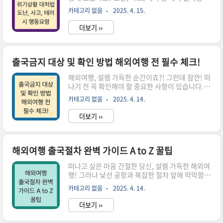
위기상황은 꿈같은 여행을 악몽으로 만들 수 있습
콜센터(국내: 02-3210-0404, 해외: +82-2-3210-
카테고리 없음
2025. 4. 15.
니다. 하지만 철저한 대비만 있다면, 안전하고 즐거
0404(유료), +800-2100-04..
운 여행을 만끽할 수 있죠! 이 포스트에서는 해외여
더보기 ››
행 중 발생할 수 있는 다양한 위기상황별 대처법을
자세하게 안내하여 여러분의 안전한 여행을 책임지
겠습니다. 여권 분실, 교통사고, 테러 발생 시 행동
요령까지, 지금 바로 확인하세요!1. 도난 및 분실:
출국금지 대상 및 확인 방법 해외여행 전 필수 체크!
멘붕 방지, 침착하게 대처하기!여행 중 가장 빈번한
해외여행, 설렘 가득한 순간이죠?! 그런데 잠깐! 떠
위기상황, 바로 도난 및 분실입니다. 소중한 여권부
나기 전 꼭 확인해야 할 중요한 사항이 있습니다. 바
터 현금, 신용카드, 항공권까지! 아찔한 상황 속에
로 '출국금지' 여부입니다. 공항에서 낭패 보는 일
서 침착함을 유지하는 것이 중요 합니다. 자, 그럼
카테고리 없음
2025. 4. 14.
없도록, 출국금지 대상과 확인 방법, 이의신청 절차
똑똑하게 대처하는 방법을 알아볼까요?1.1 여권..
까지 꼼꼼히 알아보고 걱정 없이 떠나자고요! 준비
더보기 ››
됐나요? 자, 그럼 출발~!!출국금지, 왜? 누구에게?
출국금지 대상: 나도 해당될까?출국금지, 생각보다
다양한 이유로 발생할 수 있다는 사실, 알고 계셨나
요? 단순히 범죄자에게만 해당되는 것이 아닙니다!
해외여행 출국절차 완벽 가이드 A to Z 꿀팁
자, 그럼 어떤 경우에 출국이 금지될 수 있는지, 하
떠나고 싶은 마음 간절한 당신, 설렘 가득한 해외여
나씩 꼼꼼하게 살펴보도록 하겠습니다. 놓치는 부
행! 그러나 낯선 공항과 복잡한 절차 앞에 막막함을
분 없이 꼼꼼히 확인해 보세요! 형사 사건 관련: 재
느끼시나요? 걱정 마세요! 이 글 하나면 출국 준비
판 진행 중이거나, 징역형 또는 금고형을 선고받고
카테고리 없음
2025. 4. 14.
부터 탑승까지 모든 궁금증이 해결됩니다. 해외여
아직 복역하지 않은 경우. "나중에 하지 뭐~"라는
행, 출국절차, 꿀팁, 여권, 비자, 공항, 보안검색, 수
..
더보기 ››
하물, 세관신고 등 핵심 키워드를 중심으로 완벽 가
이드를 제시합니다. 자, 이제 꼼꼼하게 살펴보고 스