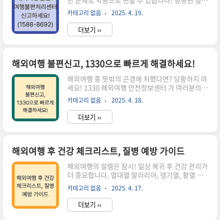
한 문제로 악몽으로 변할 수 있습니다! 항공편 결항
마치 탐정처럼 꼼꼼하게 증거를 모아야 합니다. 계
부터 숙소 문제, 현지 여행사의 부당행위까지…!!
약서, 영수증, 예약 확인서는 기본! 사진, 동영상까
카테고리 없음
2025. 4. 19.
여행객의 권익을 보호하기 위해 한국여행업협회
지 챙겨두세요. "설마 나에게 이런 일이?"라고 생
(KATA) 가 운영하는 여행불편처리센터 가 든든한
각하셨겠..
더보기 ››
지원군이 되어드립니다. 신속하고 공정한 분쟁 해
결을 위한 전문 상담부터 분쟁 조정까지, 1588-
8692로 지금 바로 문의하세요! (해외여행, 여행불
편처리센터, 여행분쟁, 여행사, KATA, 해외여행 문
해외여행 불편신고, 1330으로 빠르게 해결하세요!
제 해결, 해외여행팁)여행불편처리센터, 여행객의
해외여행 중 뜻밖의 곤경에 처했다면? 당황하지 마
든든한 아군!여행불편처리센터는 마치 여행자의
세요! 1330 해외여행 안전정보센터 가 여러분의
SOS 신호에 응답하는 구조대와 같습니다. 여행업
든든한 지원군이 되어드립니다. 관광 불편 신고부
등록업체(여행사)를 통한 해외여행 에서 발생하는
카테고리 없음
2025. 4. 18.
터 긴급 상황 대처까지, 1330 토털 케어 시스템 으
각종 불편 사항을 접수하고 처리하는 전문 기관입
로 안전하고 즐거운 해외여행을 만끽하세요!1330:
니다. 단순 상담부터..
더보기 ››
든든한 해외여행 동반자, 1330 안전정보센터를 소
개합니다!여행의 설렘을 가득 안고 떠난 해외에서
예상치 못한 난관에 부딪힌 적 있으신가요? 언어 장
벽, 문화적 차이, 낯선 환경은 문제 해결을 더욱 어
해외여행 후 건강 체크리스트, 질병 예방 가이드
렵게 만듭니다. 이럴 때 1330 이 있다는 사실, 꼭 기
해외여행의 설렘은 잠시! 일상 복귀 후 건강 관리가
억하세요! 1330 해외여행 안전정보센터 는 관광
더 중요합니다. 열대열 말라리아, 뎅기열, 황열 등
불편 신고 접수 및 처리를 비롯해 긴급 의료 지원,
감염병 위험과 잠복기 질환 가능성을 고려해야 합
해외 사건·사고 대처 방안 안내, 재외공관 연락처
카테고리 없음
2025. 4. 17.
니다. 귀국 후 건강 점검, 질병 예방 가이드를 통해
안내, 통역 서비스 지원까지 다양한 서..
건강한 일상을 되찾으세요! 여행 후유증, 극복하고
더보기 ››
활기찬 나날을 시작합시다!귀국 후 건강 상태 자가
점검여행 후 1~2주, 긴장의 끈을 놓지 마세요! 내