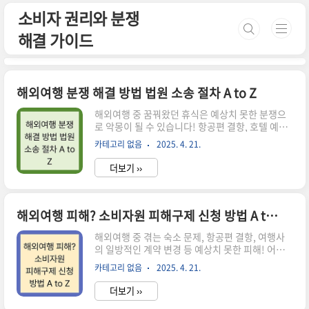
본문 바로가기
소비자 권리와 분쟁
해결 가이드
해외여행 분쟁 해결 방법 법원 소송 절차 A to Z
해외여행 중 꿈꿔왔던 휴식은 예상치 못한 분쟁으
로 악몽이 될 수 있습니다! 항공편 결항, 호텔 예약
오류, 여행사의 횡포(?) 등… 생각만 해도 아찔하
카테고리 없음
2025. 4. 21.
죠? 이런 억울한 상황에 어떻게 대처해야 할까요?
분쟁 해결의 A to Z, 지금 바로 시작합니다! (민사
더보기 ››
소송, 소액심판, 지급명령, 해외여행 분쟁 등 핵심
키워드를 활용)해외여행 분쟁 발생 시 초기 대응:
골든 타임을 잡아라!분쟁 발생 시 가장 중요한 것은
바로 '골든 타임' 사수입니다! 초기 대응이 모든 것
해외여행 피해? 소비자원 피해구제 신청 방법 A to Z
을 좌우한다고 해도 과언이 아니죠. 증거 확보가 핵
해외여행 중 겪는 숙소 문제, 항공편 결항, 여행사
심인데, 어떤 것들을 준비해야 할까요?증거 확보,
의 일방적인 계약 변경 등 예상치 못한 피해! 어떻
꼼꼼하게 챙겨야 할 것들 빼박 증거 3종 세트 : 항공
게 대처해야 할까요? 막막하고 당황스러운 상황에
권, 호텔 예약 확인서, 여행 계약서는 기본 중의 기
카테고리 없음
2025. 4. 21.
서 여러분의 권리를 지켜줄 소비자원 피해구제 신
본입니다. 영수증도 꼼꼼히 챙겨두세요! 현장..
청 방법을 A to Z까지 낱낱이 파헤쳐 드립니다!
더보기 ››
1372 소비자상담센터 활용법부터 소비자분쟁조정