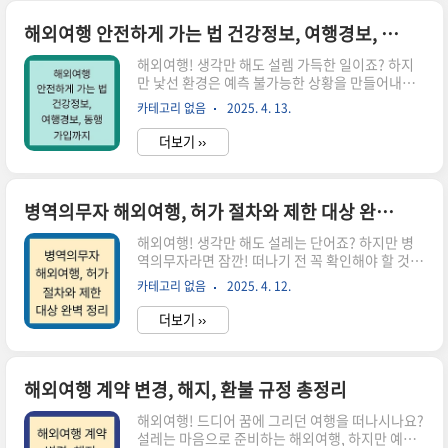
마트한 여행의 첫걸음을 내딛어 보세요!1. 출국 전,
꼼꼼한 준비가 성공적인 여행의 시작?!여행의 설렘
해외여행 안전하게 가는 법 건강정보, 여행경보, 동행 가입까지
에 휩싸여 중요한 것을 놓치지 않도록 꼼꼼한 체크
해외여행! 생각만 해도 설렘 가득한 일이죠? 하지
리스트를 만들어 보는 건 어떨까요? 여권, 비자, 항
만 낯선 환경은 예측 불가능한 상황을 만들어내기
공권, 여행자 보험 등 챙겨야 할 것들이 한두 가지가
도 합니다. 건강 문제부터 안전까지, 꼼꼼한 준비만
아니죠. 게다가 병역 의무자라면? 출국 전 병무청
카테고리 없음
2025. 4. 13.
이 즐거운 여행을 보장한답니다! 이 글에서는 해외
의 허가는 필수 입니다. 건강 정보, 방문 국..
여행을 안전하게 다녀오기 위한 필수 정보들을 A
더보기 ››
to Z까지 알려드릴게요. 건강 관리 팁, 여행 경보 확
인법, 동행 가입의 중요성까지 몽땅 담았으니, 꼭
확인하고 떠나세요! #해외여행 #안전여행 #여행준
비 #건강정보 #여행경보 #동행1. 출국 전 건강 관
병역의무자 해외여행, 허가 절차와 제한 대상 완벽 정리
리: 질병 예방 및 건강 정보 확보여행 중 아프면 모
해외여행! 생각만 해도 설레는 단어죠? 하지만 병
든 계획이 엉망이 되겠죠? 출국 전 건강 관리, 정말
역의무자라면 잠깐! 떠나기 전 꼭 확인해야 할 것이
중요합니다! 미리미리 대비해서 건강하고 즐거운
있습니다. 바로 '해외여행 허가'입니다. 자칫하면
여행을 만들어 보자구요!1.1 여행 국가 감염병 발
카테고리 없음
2025. 4. 12.
즐거운 여행길이 험난한 가시밭길이 될 수도 있으
생 정보 확인: 꼭 확인해야 할 필수 정보!질병관리
니까요! 병역법 위반은 절대 안 돼요! 이 글에서는
청 웹사이..
더보기 ››
병역의무자의 해외여행 허가 절차, 제한 대상, 신청
방법, 그리고 꿀팁까지 완벽하게 정리해 드립니다.
자, 그럼 함께 알아볼까요?해외여행 허가, 누가 받
아야 할까요? (2025년 기준)해외여행 허가 대상은
해외여행 계약 변경, 해지, 환불 규정 총정리
크게 나이와 병역 상태에 따라 결정됩니다. 헷갈리
해외여행! 드디어 꿈에 그리던 여행을 떠나시나요?
지 않게 콕! 집어 설명해 드릴게요.25세 이상 병역
설레는 마음으로 준비하는 해외여행, 하지만 예상
의무자 병역준비역 : 아직 입영 날짜가 정해지지 않