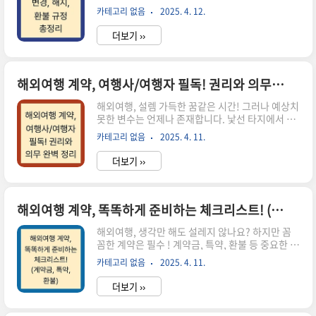
치 못한 변수는 언제든 발생할 수 있죠. 혹시 모를
은 분들이죠! 설레는 마음으로 입대를 기다리는 분
카테고리 없음
2025. 4. 12.
상황에 대비하여 계약 변경, 해지, 환불 규정을 미
들도 꼭 허가를 받아야 해외여행을 갈 수 있습니다.
리 확인 해 두는 것이 현명합니다. 국외여행 표준약
보..
더보기 ››
관 및 소비자분쟁해결기준을 토대로 꼼꼼하게 정리
한 이 글이 여러분의 안전하고 즐거운 여행에 도움
이 되길 바랍니다. (해외여행, 계약변경, 해지, 환
불, 여행계약, 표준약관, 소비자분쟁해결기준)1. 여
해외여행 계약, 여행사/여행자 필독! 권리와 의무 완벽 정리
행 계약 변경: 혹시나 하는 마음에 대비하기여행 계
해외여행, 설렘 가득한 꿈같은 시간! 그러나 예상치
약은 돌에 새긴 글씨가 아닙니다! 상황에 따라 얼마
못한 변수는 언제나 존재합니다. 낯선 타지에서 발
든지 변경할 수 있다는 사실, 알고 계셨나요? 하지
생할 수 있는 분쟁을 예방하고, 안전하고 즐거운 여
만 어떤 경우에, 어떻게 변경할 수 있는지 정확히 알
카테고리 없음
2025. 4. 11.
행을 보장하기 위해 꼭 필요한 해외여행 계약! 여행
아두는 것이 중요합니다.1.1 여행요금 변경: 5% &
사와 여행자 모두 꼭 알아야 할 권리와 의무 , 지금
..
더보기 ››
바로 확인하세요!1. 꿈꿔왔던 해외여행, 계약이 뭐
그리 중요해?!여행 계약, 종이 한 장에 불과하다고
생각하셨나요? 천만의 말씀! 해외여행 계약은 여행
사와 여행자 사이의 법적 약속 이자, 혹시 모를 분쟁
해외여행 계약, 똑똑하게 준비하는 체크리스트! (계약금, 특약, 환불)
발생 시 강력한 방패 가 되어줍니다. "에이, 설마 무
해외여행, 생각만 해도 설레지 않나요? 하지만 꼼
슨 일이 있겠어?"라고 안일하게 생각했다간 즐거
꼼한 계약은 필수 ! 계약금, 특약, 환불 등 중요한 사
워야 할 여행이 순식간에 악몽으로 변할 수도 있다
항들을 놓치면 즐거운 여행이 악몽으로 변할 수도
는 사실! 꼭 기억하세요! 계약서, 절대 가볍게 여겨
카테고리 없음
2025. 4. 11.
있습니다. 이 글에서는 여행사 선정부터 계약서 작
선 안 됩니다. 2. 여행..
성, 분쟁 해결까지 똑똑하게 해외여행 계약을 준비
더보기 ››
하는 체크리스트를 제공합니다. 여행의 시작부터
끝까지, 여러분의 권익을 보호하고 안전한 여행을