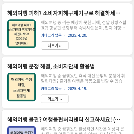
위원회까지, 꼼꼼히 알아두고 똑똑하게 대처하세
요!1. 당황하지 말고! 1372 소비자상담센터: 궁금
증 해결의 첫걸음여행 중 갑작스러운 피해… 정말
해외여행 피해? 소비자피해구제기구로 해결하세요! (2025년 업데이트)
막막하죠?! 이럴 때 가장 먼저 떠올려야 할 곳, 바로
해외여행 중 겪는 예상치 못한 피해, 정말 당황스럽
1372 소비자상담센터 입니다! 국번 없이 1372만
죠?! 항공편 결항부터 숙박시설 문제, 현지 여행사
누르면, 전화 또는 인터넷을 통해 해외여행 관련 피
의 부당행위까지! 꿈꿔왔던 여행을 망치는 다양한
해 유형, 대응 방법, 필요한 서류 등 다양한 정보를
카테고리 없음
2025. 4. 20.
피해로부터 여러분을 보호하기 위해 소비자피해구
얻을 수 있답니다. 마치 나침반처럼, 나에게 딱 맞
제기구 가 존재합니다. 이 기관을 통해 효과적인 해
는 ..
더보기 ››
결 방법을 알아보고, 즐거운 여행을 지켜내세요!
(해외여행 피해, 소비자보호, 분쟁해결, 소비자피
해구제기구, 여행팁)해외여행, 피해 유형부터 파악
하자!여행의 설렘을 산산이 조각내는 해외여행 피
해외여행 분쟁 해결, 소비자단체 활용법
해! 도대체 어떤 일들이 일어날 수 있을까요? 생각
해외여행 중 꿈꿔왔던 휴식 대신 뜻밖의 분쟁에 휘
보다 훨씬 다양하고 복잡한 피해 유형들을 알아보
말린다면? 즐거운 여행은 악몽으로 변할 수 있습니
고 미리 대비해 봅시다!항공편 관련 피해항공편 결
다. 항공편 결항부터 숙박시설 문제, 현지 여행사의
항이나 지연은 여행객들에게 가장 흔한 골칫거리
카테고리 없음
2025. 4. 19.
부당행위까지! 이런 억울한 상황에서 여러분의 권
중 하나입니다. 항공사의 일방적인 스케줄 변경으
리를 지켜줄 소비자단체 활용법, 지금 바로 확인하
로 여행 일정이 틀어지거나, 심지어 ..
더보기 ››
세요! 분쟁 유형별 해결 전략과 단계별 가이드라인
을 통해 소비자 권익 보호의 모든 것을 알려드립니
다. 키워드: 해외여행 분쟁, 소비자단체, 소비자원,
분쟁조정, 권익보호분쟁 유형 파악 및 증빙자료 확
해외여행 불편? 여행불편처리센터 신고하세요! (1588-8692)
보: 빈틈없이 준비해야 승리한다!분쟁 해결의 첫걸
해외여행 중 꿈꿔왔던 환상적인 시간은 예상치 못
음은 뭘까요? 바로 상황 파악 과 증거 확보 입니다.