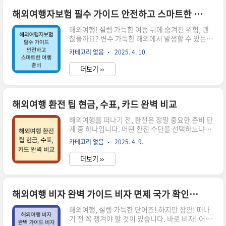
보장할 필수 정보들을 지금 바로 확인하세요! (해외
여행, 계약, 계약금, 특약, 환불, 여행사, 여행계약
해외여행자보험 필수 가이드 안전하고 스마트한 여행 준비
서, 분쟁해결)1. 믿음직한 여행사 선정: 성공적인
해외여행! 설렘 가득한 여정 뒤에 숨겨진 위험, 괜
여행의 시작여행의 시작은 믿을 수 있는 여행사를
찮을까요? 변수 가득한 해외에서 발생할 수 있는 의
선택하는 것부터입니다. "등록 여행업체"인지 확
료 사고, 휴대품 손해, 배상 책임까지! 이 모든 걱정
인하는 것은 기본 중의 기본이죠! 문화체육관광부
카테고리 없음
2025. 4. 10.
을 덜어줄 해외여행자보험 , 이제 필수 입니다! 가
누리집이나 관광사업정보시스템에서 간편하게 확
입 전 꼭 알아야 할 핵심 정보와 꿀팁까지, 지금 바
인할 수 있답니다. ..
더보기 ››
로 확인하세요! 안전하고 스마트한 여행 , 지금 시
작합니다!해외여행자보험, 왜 필요할까요?해외여
행, 생각만 해도 두근거리죠?! 하지만 낯선 환경에
서 발생할 수 있는 예기치 못한 사고나 질병은 생각
해외여행 환전 팁 현금, 수표, 카드 완벽 비교
보다 훨씬 큰 부담으로 다가올 수 있습니다. 국내 의
해외여행을 떠나기 전, 환전은 정말 중요한 준비 단
료 시스템과 다른 해외 의료 시스템은 높은 의료비
계 중 하나입니다. 어떤 환전 수단을 선택하느냐에
로 여행객들을 곤란하게 만들 수도 있죠. 게다가 휴
따라 여행 경비를 효율적으로 관리하고, 예상치 못
대품 도난, 분실, 그리고 타인에게 피해를 입혀 발
카테고리 없음
2025. 4. 9.
한 상황에 유연하게 대처할 수 있기 때문이죠! 현
생하는 배상 책임까지?! 이러한 다양한 위험으로..
금, 여행자 수표, 카드 등 다양한 환전 수단의 장단
더보기 ››
점을 비교 분석하여 여러분의 현명한 선택을 돕고,
2025년 최신 정보를 바탕으로 꼼꼼한 환전 팁을 알
려드리겠습니다. 자, 그럼 떠나볼까요?1. 현금: 익
숙함과 편리함의 대명사현금은 해외여행에서 가장
해외여행 비자 완벽 가이드 비자 면제 국가 확인부터 발급 방법까지
널리 사용되는 환전 수단입니다. 익숙하고 사용하
해외여행, 설렘 가득한 단어죠! 하지만 잠깐! 떠나
기 편리하다는 큰 장점 덕분에 많은 여행객들의 사
기 전 꼭 챙겨야 할 것이 있습니다. 바로 비자! 어떤
랑을 받고 있죠. 특히 소액 결제가 빈번한 길거리 음