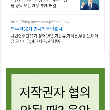
개인회생 파산 신청 자격 비공개 상
담 공탁 모든 채무 부채 해결
https://blog.naver.com/jcl9031
광고
연수원36기 민사전문변호사
사법연수원36기 경력18년,가압류,가처분,부동산,대여
금,공사대금,채권채무,사해행위